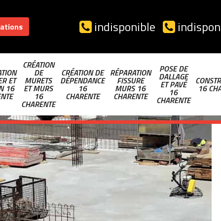
indisponible
indispon
sations
CRÉATION
POSE DE
TION
DE
CRÉATION DE
RÉPARATION
DALLAGE
ER ET
MURETS
DÉPENDANCE
FISSURE
CONSTR
ET PAVÉ
N 16
ET MURS
16
MURS 16
16 CH
16
ENTE
16
CHARENTE
CHARENTE
CHARENTE
CHARENTE