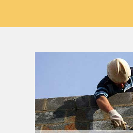
pecte les
treprise
e pour
ac 16480. Pour
80, notre
especter les
ction. Et pour
 utiliser que
z bénéficier
; pensez à faire
6.