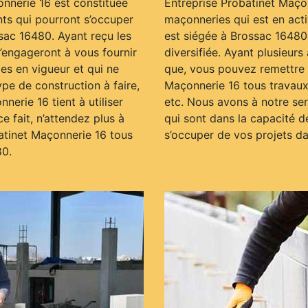
onnerie 16 est constituée
Entreprise Probatinet Maçon
ts qui pourront s’occuper
maçonneries qui est en acti
sac 16480. Ayant reçu les
est siégée à Brossac 16480,
engageront à vous fournir
diversifiée. Ayant plusieurs
es en vigueur et qui ne
que, vous pouvez remettre à
ype de construction à faire,
Maçonnerie 16 tous travaux 
nerie 16 tient à utiliser
etc. Nous avons à notre s
e fait, n’attendez plus à
qui sont dans la capacité d
batinet Maçonnerie 16 tous
s’occuper de vos projets dan
80.