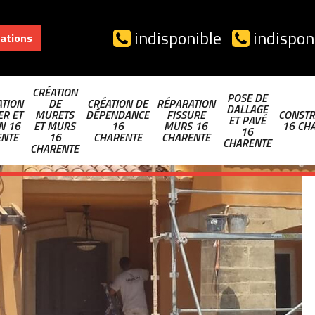
indisponible
indispon
sations
CRÉATION
POSE DE
TION
DE
CRÉATION DE
RÉPARATION
DALLAGE
ER ET
MURETS
DÉPENDANCE
FISSURE
CONSTR
ET PAVÉ
N 16
ET MURS
16
MURS 16
16 CH
16
ENTE
16
CHARENTE
CHARENTE
CHARENTE
CHARENTE