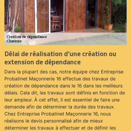
Délai de réalisation d’une création ou
extension de dépendance
Dans la plupart des cas, notre équipe chez Entreprise
Probatinet Maçonnerie 16 effectue des travaux de
création de dépendance dans le 16 dans les meilleurs
délais. Cela dit, les travaux sont définis en fonction de
leur ampleur. À cet effet, il est essentiel de faire une
demande afin de déterminer la durée des travaux.
Chez Entreprise Probatinet Maçonnerie 16, nous
réalisons le devis personnalisé afin de mieux
déterminer les travaux à effectuer et de définir les