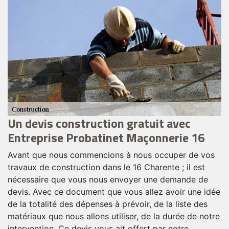
Travaux répondant aux normes en
E
vigueur avec Entreprise Probatinet
p
Maçonnerie 16
s
O
P
Si vous envisagez de faire construire une maison, un
t
entrepôt, des murs, des terrasses dans le 16 Charente ;
dée
q
n’hésitez surtout pas à contacter notre entreprise
P
Entreprise Probatinet Maçonnerie 16 pour s’occuper de
tre
s
cette tâche. Nous avons à notre service des équipes
a