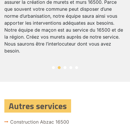
n
assurer la création de murets et murs 16500. Parce
L
it
que souvent votre commune peut disposer d’une
ré
norme d’urbanisation, notre équipe saura ainsi vous
é
s
apporter les interventions adéquates aux besoins.
a
Notre équipe de maçon est au service du 16500 et de
p
la région. Créez vos murets auprès de notre service.
di
Nous saurons être l’interlocuteur dont vous avez
m
besoin.
Autres services
Construction Abzac 16500