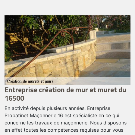
Entreprise création de mur et muret du
U
16500
E
En activité depuis plusieurs années, Entreprise
C
re
Probatinet Maçonnerie 16 est spécialiste en ce qui
i
concerne les travaux de maçonnerie. Nous disposons
so
ée
en effet toutes les compétences requises pour vous
n