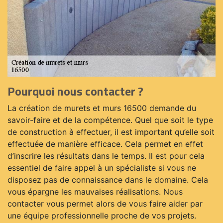
Pourquoi nous contacter ?
La création de murets et murs 16500 demande du
savoir-faire et de la compétence. Quel que soit le type
de construction à effectuer, il est important qu’elle soit
effectuée de manière efficace. Cela permet en effet
d’inscrire les résultats dans le temps. Il est pour cela
essentiel de faire appel à un spécialiste si vous ne
disposez pas de connaissance dans le domaine. Cela
vous épargne les mauvaises réalisations. Nous
contacter vous permet alors de vous faire aider par
une équipe professionnelle proche de vos projets.