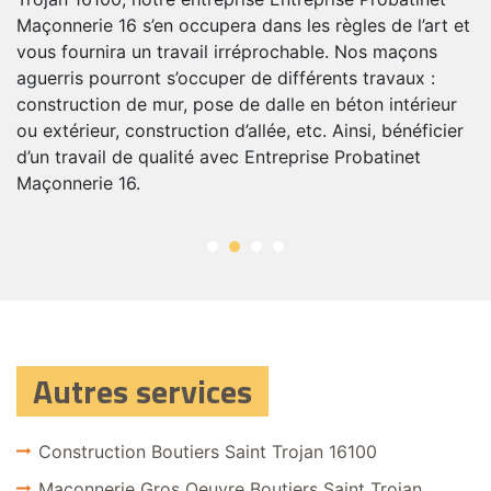
Maçonnerie 16 s’en occupera dans les règles de l’art et
o
vous fournira un travail irréprochable. Nos maçons
N
s
aguerris pourront s’occuper de différents travaux :
c
construction de mur, pose de dalle en béton intérieur
m
ou extérieur, construction d’allée, etc. Ainsi, bénéficier
vi
d’un travail de qualité avec Entreprise Probatinet
im
Maçonnerie 16.
P
Autres services
Construction Boutiers Saint Trojan 16100
Maçonnerie Gros Oeuvre Boutiers Saint Trojan