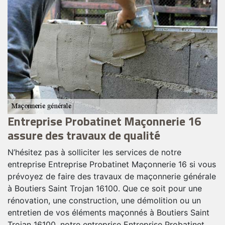
Entreprise Probatinet Maçonnerie 16
E
assure des travaux de qualité
e
N’hésitez pas à solliciter les services de notre
No
entreprise Entreprise Probatinet Maçonnerie 16 si vous
M
prévoyez de faire des travaux de maçonnerie générale
m
à Boutiers Saint Trojan 16100. Que ce soit pour une
S
rénovation, une construction, une démolition ou un
qu
 à
entretien de vos éléments maçonnés à Boutiers Saint
pl
ez
Trojan 16100, notre entreprise Entreprise Probatinet
P