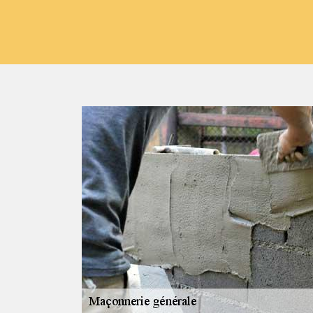
tre
itez pas à faire
tinet
nerie générale
 le domaine ;
onnerie 16 peut
ravaux, tels que
ation de chape,
x à faire, nous