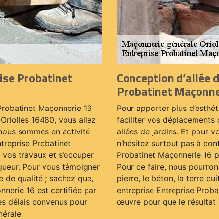
ise Probatinet
Conception d’allée d
Probatinet Maçonne
 Probatinet Maçonnerie 16
Pour apporter plus d’esthét
Oriolles 16480, vous allez
faciliter vos déplacements 
nous sommes en activité
allées de jardins. Et pour v
ntreprise Probatinet
n’hésitez surtout pas à con
 vos travaux et s’occuper
Probatinet Maçonnerie 16 p
igueur. Pour vous témoigner
Pour ce faire, nous pourrons
 de qualité ; sachez que,
pierre, le béton, la terre cu
nnerie 16 est certifiée par
entreprise Entreprise Proba
les délais convenus pour
œuvre pour que le résultat 
nérale.