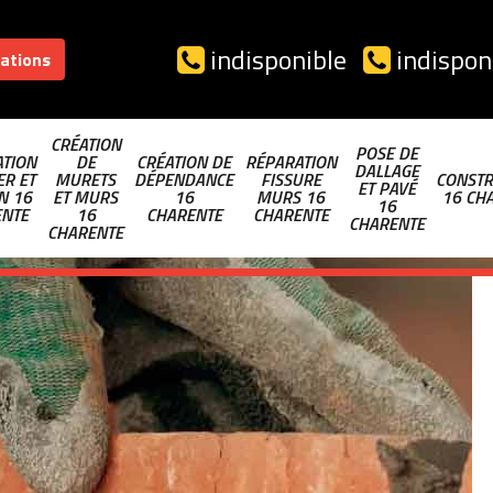
indisponible
indispon
sations
CRÉATION
POSE DE
TION
DE
CRÉATION DE
RÉPARATION
DALLAGE
ER ET
MURETS
DÉPENDANCE
FISSURE
CONSTR
ET PAVÉ
N 16
ET MURS
16
MURS 16
16 CH
16
ENTE
16
CHARENTE
CHARENTE
CHARENTE
CHARENTE