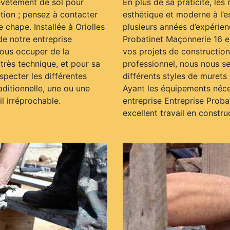
evêtement de sol pour
En plus de sa praticité, le
tation ; pensez à contacter
esthétique et moderne à l’e
 chape. Installée à Oriolles
plusieurs années d’expérienc
de notre entreprise
Probatinet Maçonnerie 16 e
nous occuper de la
vos projets de construction
 très technique, et pour sa
professionnel, nous nous s
specter les différentes
différents styles de murets
aditionnelle, une ou une
Ayant les équipements néces
l irréprochable.
entreprise Entreprise Prob
excellent travail en constru