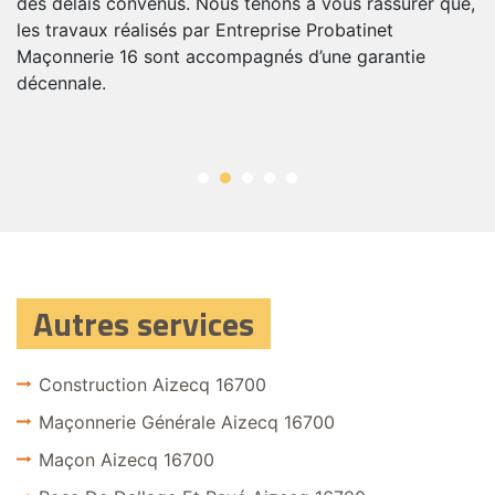
des délais convenus. Nous tenons à vous rassurer que,
ré
les travaux réalisés par Entreprise Probatinet
m
z
Maçonnerie 16 sont accompagnés d’une garantie
m
décennale.
Autres services
Construction Aizecq 16700
Maçonnerie Générale Aizecq 16700
Maçon Aizecq 16700