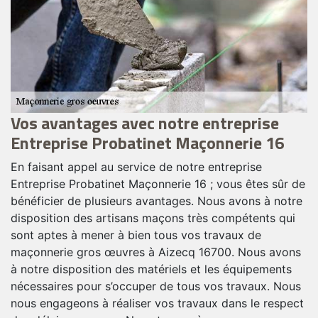
Vos avantages avec notre entreprise
E
Entreprise Probatinet Maçonnerie 16
p
En faisant appel au service de notre entreprise
D
Entreprise Probatinet Maçonnerie 16 ; vous êtes sûr de
s
s
bénéficier de plusieurs avantages. Nous avons à notre
M
e
disposition des artisans maçons très compétents qui
t
sont aptes à mener à bien tous vos travaux de
M
maçonnerie gros œuvres à Aizecq 16700. Nous avons
n
à notre disposition des matériels et les équipements
p
nécessaires pour s’occuper de tous vos travaux. Nous
c
nous engageons à réaliser vos travaux dans le respect
cl