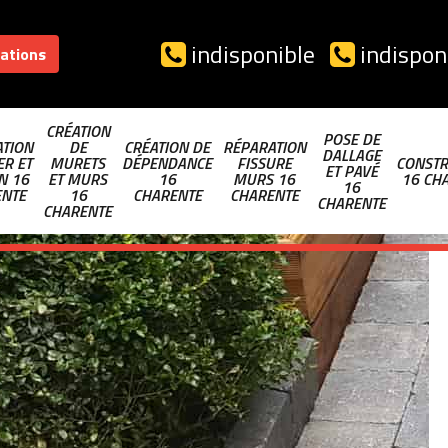
indisponible
indispon
sations
CRÉATION
POSE DE
TION
DE
CRÉATION DE
RÉPARATION
DALLAGE
ER ET
MURETS
DÉPENDANCE
FISSURE
CONSTR
ET PAVÉ
N 16
ET MURS
16
MURS 16
16 CH
16
ENTE
16
CHARENTE
CHARENTE
CHARENTE
CHARENTE