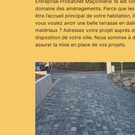
Entreprise Probatinet Maçonnerie 16 est vot
domaine des aménagements. Parce que les a
être l’accueil principal de votre habitation, i
vous voulez avoir une belle terrasse en dal
matériaux ? Adressez votre projet auprès d
disposition de votre ville. Nous sommes à 
assurer la mise en place de vos projets.