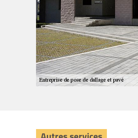
e de dallage et
ine, notre
vos attentes.
er et à rendre
avaux à
ations
r le devis
Autres services