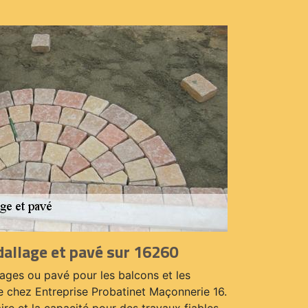
dallage et pavé sur 16260
ages ou pavé pour les balcons et les
e chez Entreprise Probatinet Maçonnerie 16.