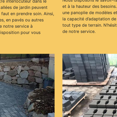
Nous disposons le savoir-fa
re interlocuteur dans le
et à la hauteur des besoins
llées de jardin peuvent
une panoplie de modèles et
l faut en prendre soin. Ainsi,
la capacité d’adaptation de
les, en pavés ou autres
tout type de terrain. N’hés
e notre service à
de notre service.
disposition pour vous