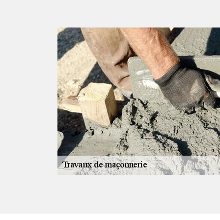
ice
taroux, notre
n place des
n béton,
ret, etc. Nous
n de parking et
ec des
s d’expérience,
 comme en