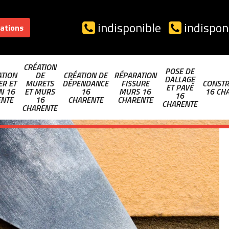
indisponible
indispon
sations
CRÉATION
POSE DE
TION
DE
CRÉATION DE
RÉPARATION
DALLAGE
ER ET
MURETS
DÉPENDANCE
FISSURE
CONSTR
ET PAVÉ
N 16
ET MURS
16
MURS 16
16 CH
16
ENTE
16
CHARENTE
CHARENTE
CHARENTE
CHARENTE