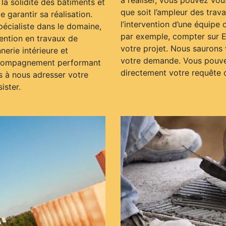
à réaliser, vous pouvez vous
la solidité des bâtiments et
que soit l’ampleur des trav
e garantir sa réalisation.
l’intervention d’une équipe 
cialiste dans le domaine,
par exemple, compter sur E
vention en travaux de
votre projet. Nous saurons
erie intérieure et
votre demande. Vous pouvez
accompagnement performant
directement votre requête ou
s à nous adresser votre
ister.