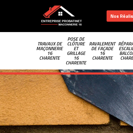
Nos Réali
POSE DE
TRAVAUX DE
CLÔTURE
RAVALEMENT
RÉPARA
MAÇONNERIE
ET
DE FAÇADE
ESCALI
16
GRILLAGE
16
BALCO
CHARENTE
16
CHARENTE
CHAR
CHARENTE